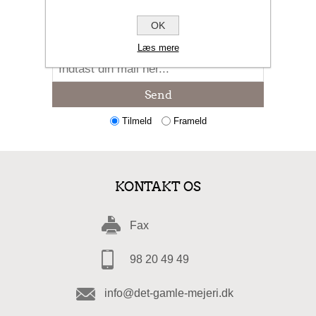
NYHEDSBREV
OK
Læs mere
Send
Tilmeld
Frameld
KONTAKT OS
Fax
98 20 49 49
info@det-gamle-mejeri.dk