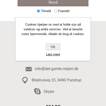
Send
Tilmeld
Frameld
Cookies hjælper os med at holde styr på
varekurv og andre services. Ved at benytte
KONTAKT OS
vores hjemmeside, tillader du brug af cookies.
Fax
OK
Læs mere
98 20 49 49
info@det-gamle-mejeri.dk
Blokhusvej 15, 9490 Pandrup
Skype