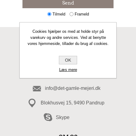
Send
Tilmeld
Frameld
Cookies hjælper os med at holde styr på
varekurv og andre services. Ved at benytte
KONTAKT OS
vores hjemmeside, tillader du brug af cookies.
Fax
OK
Læs mere
98 20 49 49
info@det-gamle-mejeri.dk
Blokhusvej 15, 9490 Pandrup
Skype