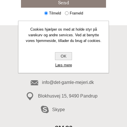
Send
Tilmeld
Frameld
Cookies hjælper os med at holde styr på
varekurv og andre services. Ved at benytte
KONTAKT OS
vores hjemmeside, tillader du brug af cookies.
Fax
OK
Læs mere
98 20 49 49
info@det-gamle-mejeri.dk
Blokhusvej 15, 9490 Pandrup
Skype