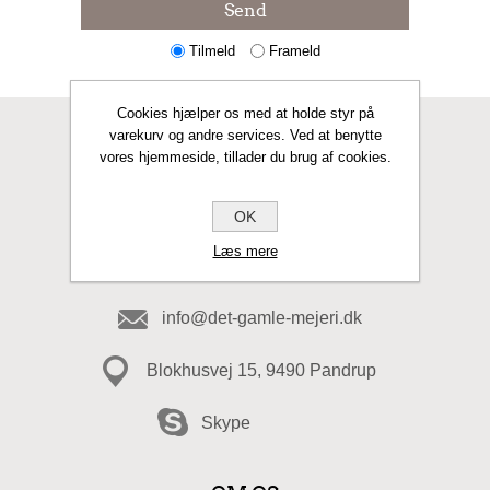
Send
Tilmeld
Frameld
Cookies hjælper os med at holde styr på
varekurv og andre services. Ved at benytte
KONTAKT OS
vores hjemmeside, tillader du brug af cookies.
Fax
OK
Læs mere
98 20 49 49
info@det-gamle-mejeri.dk
Blokhusvej 15, 9490 Pandrup
Skype