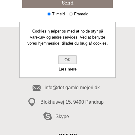
Send
Tilmeld
Frameld
Cookies hjælper os med at holde styr på
varekurv og andre services. Ved at benytte
KONTAKT OS
vores hjemmeside, tillader du brug af cookies.
Fax
OK
Læs mere
98 20 49 49
info@det-gamle-mejeri.dk
Blokhusvej 15, 9490 Pandrup
Skype