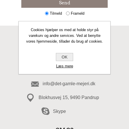
Send
Tilmeld
Frameld
Cookies hjælper os med at holde styr på
varekurv og andre services. Ved at benytte
KONTAKT OS
vores hjemmeside, tillader du brug af cookies.
Fax
OK
Læs mere
98 20 49 49
info@det-gamle-mejeri.dk
Blokhusvej 15, 9490 Pandrup
Skype