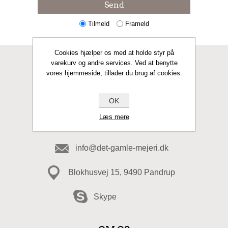
Send
Tilmeld
Frameld
Cookies hjælper os med at holde styr på
varekurv og andre services. Ved at benytte
KONTAKT OS
vores hjemmeside, tillader du brug af cookies.
Fax
OK
Læs mere
98 20 49 49
info@det-gamle-mejeri.dk
Blokhusvej 15, 9490 Pandrup
Skype