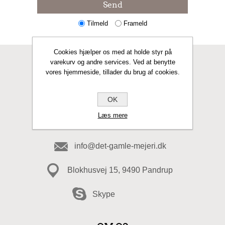
Send
Tilmeld
Frameld
Cookies hjælper os med at holde styr på
varekurv og andre services. Ved at benytte
KONTAKT OS
vores hjemmeside, tillader du brug af cookies.
Fax
OK
Læs mere
98 20 49 49
info@det-gamle-mejeri.dk
Blokhusvej 15, 9490 Pandrup
Skype