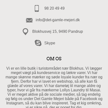
98 20 49 49
info@det-gamle-mejeri.dk
Blokhusvej 15, 9490 Pandrup
Skype
OM OS
Vi er en lille butik i turistområdet nær Blokhus. Vi lægger
meget vægt på kundeservice og lækre varer. Vi har
mange skønne mærker og søde loyale kunder fra nær og
fjern. Derfor har vi lavet en webshop, så alle kan få
glæde af vores varer. Vi har dametøj til mange aldre og
typer, hvor vi går fra mærkerne Lollys Laundry til Masai.
Vi er meget aktive på de sociale medier, så tag endelig
og følg os under Det Gamle Mejeri både på Facebook og
Instagram, så du kan blive inspireret. Tag et kig omkring,
vi er sikre på, der er noget for dig.