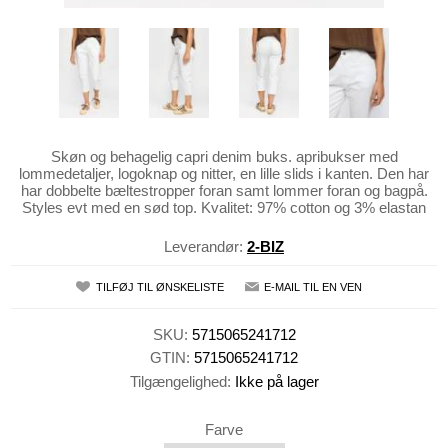
Skøn og behagelig capri denim buks. apribukser med
lommedetaljer, logoknap og nitter, en lille slids i kanten. Den har
har dobbelte bæltestropper foran samt lommer foran og bagpå.
Styles evt med en sød top. Kvalitet: 97% cotton og 3% elastan
Leverandør:
2-BIZ
TILFØJ TIL ØNSKELISTE
E-MAIL TIL EN VEN
SKU:
5715065241712
GTIN:
5715065241712
Tilgængelighed:
Ikke på lager
Farve