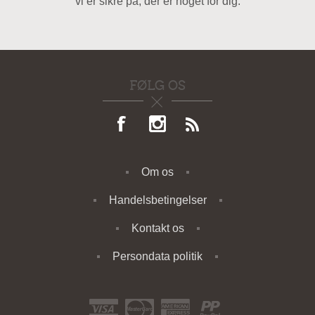
vi er sikre på, der er noget for dig.
FØLG OS
Om os
Handelsbetingelser
Kontakt os
Persondata politik