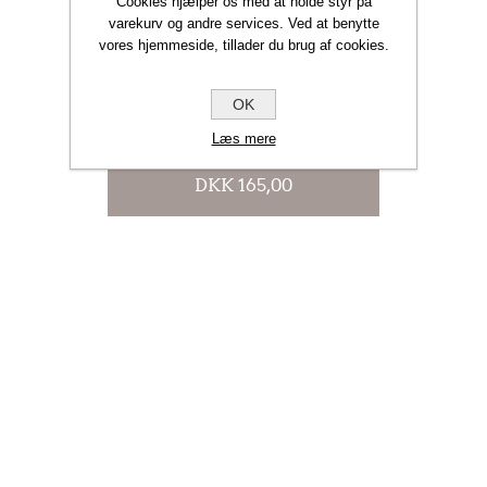
Cookies hjælper os med at holde styr på
varekurv og andre services. Ved at benytte
vores hjemmeside, tillader du brug af cookies.
OK
NAILBERRY MYSTIQUE RED
Læs mere
NEGLELAK
DKK 165,00