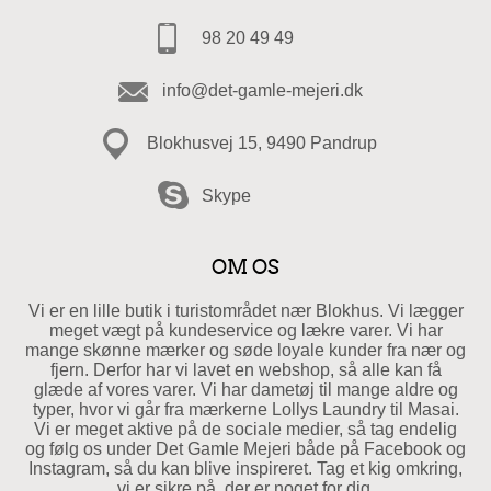
98 20 49 49
info@det-gamle-mejeri.dk
Blokhusvej 15, 9490 Pandrup
Skype
OM OS
Vi er en lille butik i turistområdet nær Blokhus. Vi lægger
meget vægt på kundeservice og lækre varer. Vi har
mange skønne mærker og søde loyale kunder fra nær og
fjern. Derfor har vi lavet en webshop, så alle kan få
glæde af vores varer. Vi har dametøj til mange aldre og
typer, hvor vi går fra mærkerne Lollys Laundry til Masai.
Vi er meget aktive på de sociale medier, så tag endelig
og følg os under Det Gamle Mejeri både på Facebook og
Instagram, så du kan blive inspireret. Tag et kig omkring,
vi er sikre på, der er noget for dig.