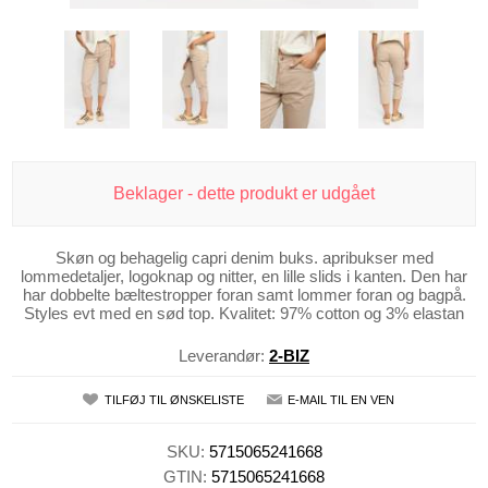
Beklager - dette produkt er udgået
Skøn og behagelig capri denim buks. apribukser med
lommedetaljer, logoknap og nitter, en lille slids i kanten. Den har
har dobbelte bæltestropper foran samt lommer foran og bagpå.
Styles evt med en sød top. Kvalitet: 97% cotton og 3% elastan
Leverandør:
2-BIZ
TILFØJ TIL ØNSKELISTE
E-MAIL TIL EN VEN
SKU:
5715065241668
GTIN:
5715065241668