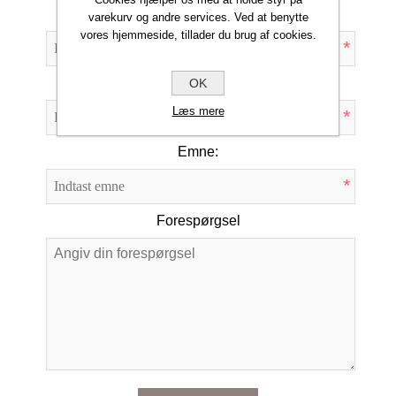
Dit navn
varekurv og andre services. Ved at benytte
vores hjemmeside, tillader du brug af cookies.
*
Din e-mail
OK
Læs mere
*
Emne:
*
Forespørgsel
*