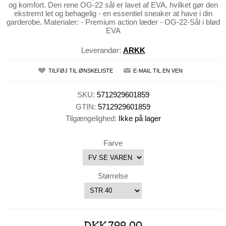
og komfort. Den rene OG-22 sål er lavet af EVA, hvilket gør den
ekstremt let og behagelig - en essentiel sneaker at have i din
garderobe. Materialer: - Premium action læder - OG-22-Sål i blød
EVA
Leverandør:
ARKK
TILFØJ TIL ØNSKELISTE
E-MAIL TIL EN VEN
SKU:
5712929601859
GTIN:
5712929601859
Tilgængelighed:
Ikke på lager
Farve
Størrelse
DKK 799,00