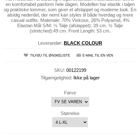
en komfortabel pasform hele dagen. Modellen har elastik i taljen
og praktiske lommer, som giver et afslappet og moderne look. En
alsidig nederdel, der nemt kan styles til både hverdag og mere
casual outfits. Materiale: 70% Viskose, 26% Polyamid, 4%
Elastan Mål S/M: ½ Talje (afslappet): 39 cm. ½ Talje
(stretched):49 cm. Front Length: 53 cm.
Leverandør:
BLACK COLOUR
TILFØJ TIL ØNSKELISTE
E-MAIL TIL EN VEN
SKU:
00122199
Tilgængelighed:
Ikke på lager
Farve
Størrelse