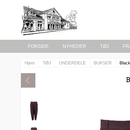
FORSIDE
NYHEDER
TØJ
FR
Hjem
TØJ
UNDERDELE
BUKSER
Black
B