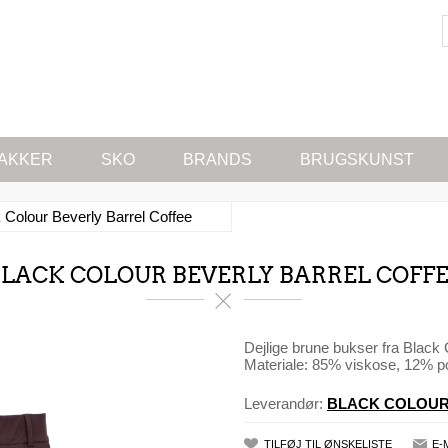
AKKER
SKO
BRANDS
BRUGSKUNST
 Colour Beverly Barrel Coffee
LACK COLOUR BEVERLY BARREL COFF
Dejlige brune bukser fra Black C
Materiale: 85% viskose, 12% po
Leverandør:
BLACK COLOU
TILFØJ TIL ØNSKELISTE
E-