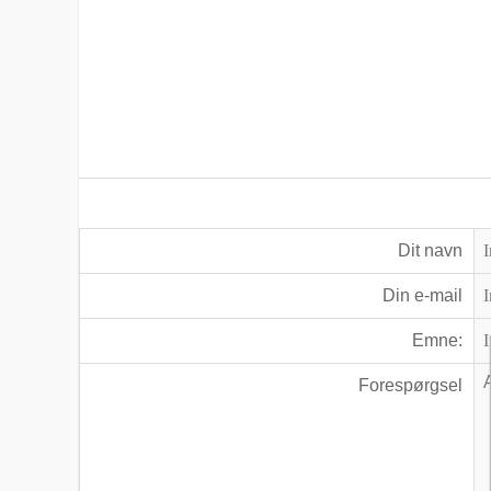
Dit navn
Din e-mail
Emne:
Forespørgsel