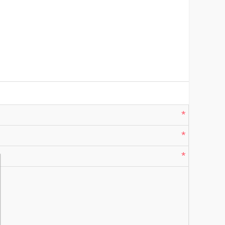
*
*
*
*