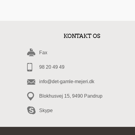
KONTAKT OS
Fax
98 20 49 49
info@det-gamle-mejeri.dk
Blokhusvej 15, 9490 Pandrup
Skype