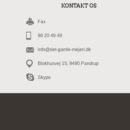
KONTAKT OS
Fax
98 20 49 49
info@det-gamle-mejeri.dk
Blokhusvej 15, 9490 Pandrup
Skype