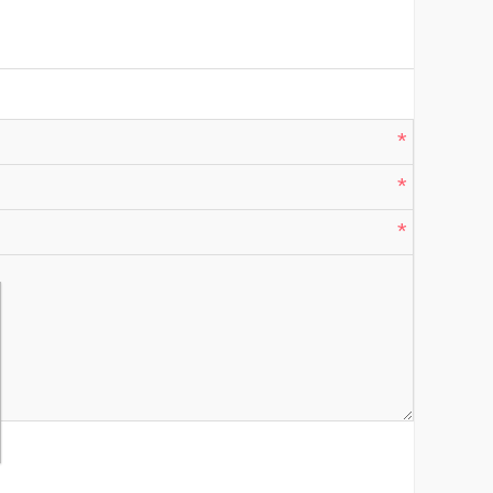
*
*
*
*