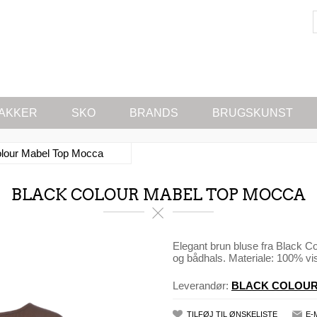
AKKER
SKO
BRANDS
BRUGSKUNST
olour Mabel Top Mocca
BLACK COLOUR MABEL TOP MOCCA
Elegant brun bluse fra Black Co
og bådhals. Materiale: 100% vi
Leverandør:
BLACK COLOU
TILFØJ TIL ØNSKELISTE
E-