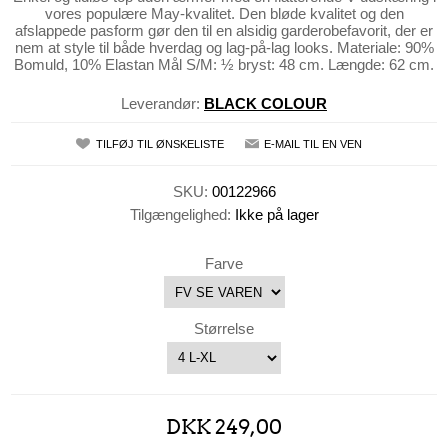
vores populære May-kvalitet. Den bløde kvalitet og den
afslappede pasform gør den til en alsidig garderobefavorit, der er
nem at style til både hverdag og lag-på-lag looks. Materiale: 90%
Bomuld, 10% Elastan Mål S/M: ½ bryst: 48 cm. Længde: 62 cm.
Leverandør:
BLACK COLOUR
TILFØJ TIL ØNSKELISTE
E-MAIL TIL EN VEN
SKU:
00122966
Tilgængelighed:
Ikke på lager
Farve
Størrelse
DKK 249,00