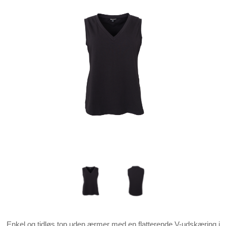
Enkel og tidløs top uden ærmer med en flatterende V-udskæring i