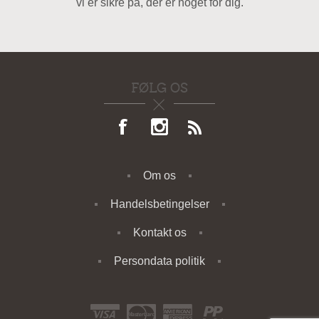
vi er sikre på, der er noget for dig.
FØLG OS
Om os
Handelsbetingelser
Kontakt os
Persondata politik