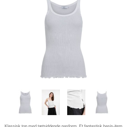
Klassisk top med tætsiddende pasform. Et fantastisk basis-item