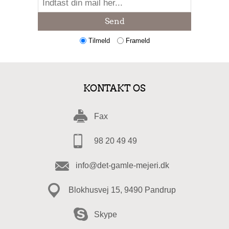
Send
Tilmeld
Frameld
KONTAKT OS
Fax
98 20 49 49
info@det-gamle-mejeri.dk
Blokhusvej 15, 9490 Pandrup
Skype