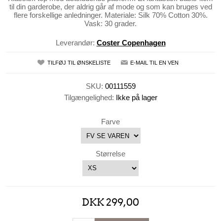
til din garderobe, der aldrig går af mode og som kan bruges ved
flere forskellige anledninger. Materiale: Silk 70% Cotton 30%.
Vask: 30 grader.
Leverandør:
Coster Copenhagen
TILFØJ TIL ØNSKELISTE
E-MAIL TIL EN VEN
SKU:
00111559
Tilgængelighed:
Ikke på lager
Farve
Størrelse
DKK 299,00