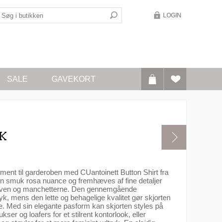
LOGIN
SALE
GAVEKORT
K
lement til garderoben med CUantoinett Button Shirt fra
 en smuk rosa nuance og fremhæves af fine detaljer
kraven og manchetterne. Den gennemgående
ryk, mens den lette og behagelige kvalitet gør skjorten
de. Med sin elegante pasform kan skjorten styles på
r og loafers for et stilrent kontorlook, eller