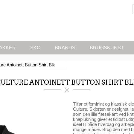
AKKER
SKO
BRANDS
BRUGSKUNST
ure Antoinett Button Shirt Blk
ULTURE ANTOINETT BUTTON SHIRT BL
Tilfør et feminint og klassisk e
Culture. Skjorten er designet i
som den lille flæsekant ved 
knaplukning giver et tidløst udt
ideel til både hverdag og arbej
mange måder. Brug den med bukse