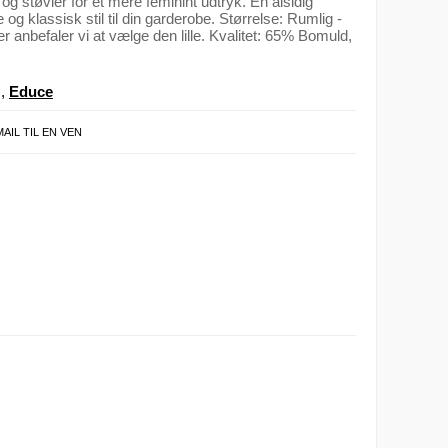
 støvler for et mere feminint udtryk. En alsidig
 og klassisk stil til din garderobe. Størrelse: Rumlig -
 anbefaler vi at vælge den lille. Kvalitet: 65% Bomuld,
.
,
Educe
MAIL TIL EN VEN