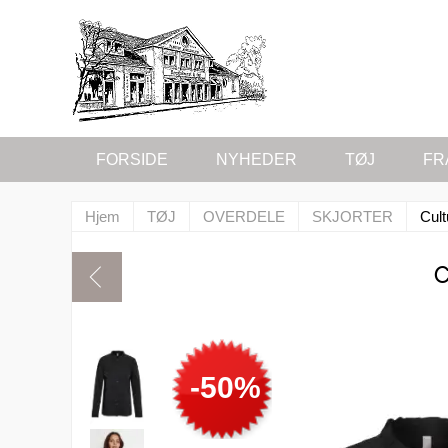
FORSIDE
NYHEDER
TØJ
FR
Hjem
TØJ
OVERDELE
SKJORTER
Cult
C
-50%