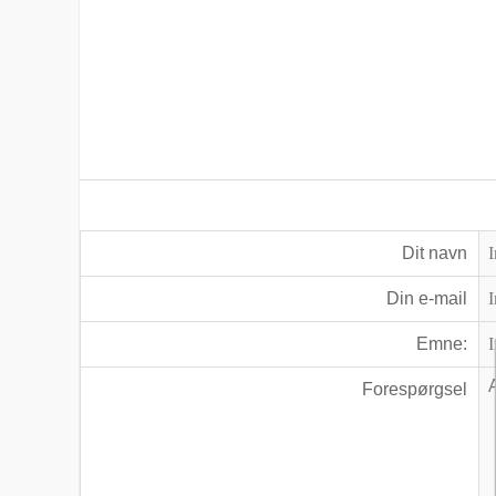
Dit navn
Din e-mail
Emne:
Forespørgsel