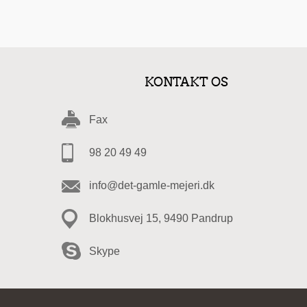
KONTAKT OS
Fax
98 20 49 49
info@det-gamle-mejeri.dk
Blokhusvej 15, 9490 Pandrup
Skype