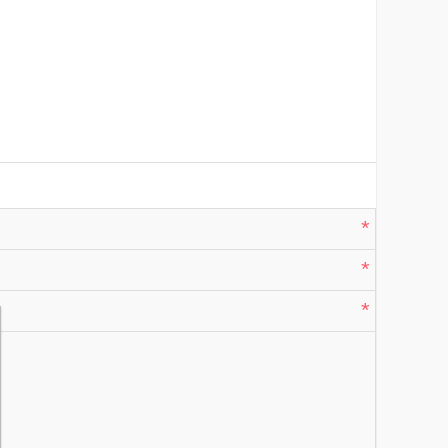
*
*
*
*