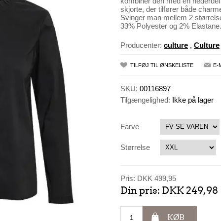
kombinér den med en nederdel og
skjorte, der tilfører både charme
Svinger man mellem 2 størrelser
33% Polyester og 2% Elastane
Producenter:
culture
,
Culture
TILFØJ TIL ØNSKELISTE
E-
SKU:
00116897
Tilgængelighed:
Ikke på lager
Farve
Størrelse
Pris:
DKK 499,95
Din pris:
DKK 249,98
KØB