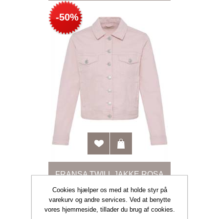
-50%
FRANSA TWILL JAKKE ROSA
Cookies hjælper os med at holde styr på
DKK 199,98
DKK 399,95
varekurv og andre services. Ved at benytte
vores hjemmeside, tillader du brug af cookies.