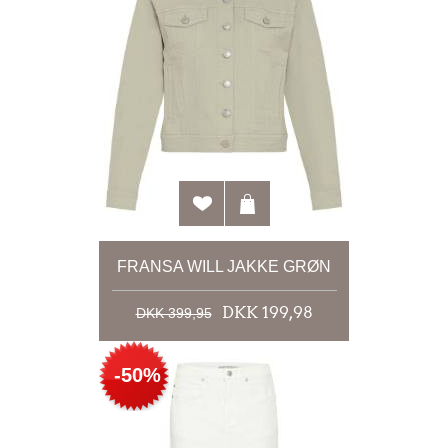
FRANSA WILL JAKKE GRØN
DKK 199,98
DKK 399,95
-50%