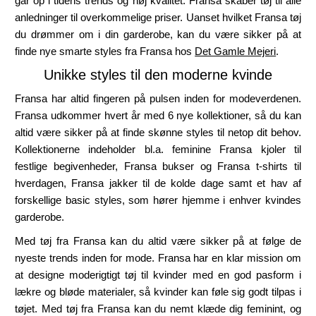
går op i tidens trends og høj kvalitet. Fransa skaber tøj til alle
anledninger til overkommelige priser. Uanset hvilket Fransa tøj
du drømmer om i din garderobe, kan du være sikker på at
finde nye smarte styles fra Fransa hos
Det Gamle Mejeri
.
Unikke styles til d
en moderne kvinde
Fransa har altid fingeren på pulsen inden for modeverdenen.
Fransa udkommer hvert år med 6 nye kollektioner, så du kan
altid være sikker på at finde skønne styles til netop dit behov.
Kollektionerne indeholder bl.a. feminine Fransa kjoler til
festlige begivenheder, Fransa bukser og Fransa t-shirts til
hverdagen, Fransa jakker til de kolde dage samt et hav af
forskellige basic styles, som hører hjemme i enhver kvindes
garderobe.
Med tøj fra Fransa kan du altid være sikker på at følge de
nyeste trends inden for mode. Fransa har en klar mission om
at designe moderigtigt tøj til kvinder med en god pasform i
lækre og bløde materialer, så kvinder kan føle sig godt tilpas i
tøjet. Med tøj fra Fransa kan du nemt klæde dig feminint, og