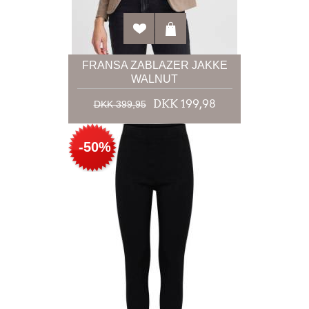
FRANSA ZABLAZER JAKKE
WALNUT
DKK 199,98
DKK 399,95
-50%