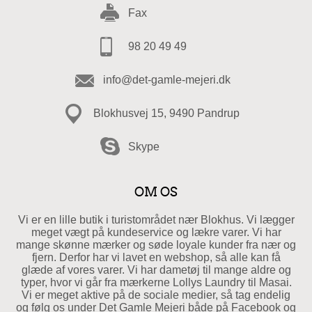
Fax
98 20 49 49
info@det-gamle-mejeri.dk
Blokhusvej 15, 9490 Pandrup
Skype
OM OS
Vi er en lille butik i turistområdet nær Blokhus. Vi lægger
meget vægt på kundeservice og lækre varer. Vi har
mange skønne mærker og søde loyale kunder fra nær og
fjern. Derfor har vi lavet en webshop, så alle kan få
glæde af vores varer. Vi har dametøj til mange aldre og
typer, hvor vi går fra mærkerne Lollys Laundry til Masai.
Vi er meget aktive på de sociale medier, så tag endelig
og følg os under Det Gamle Mejeri både på Facebook og