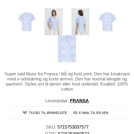
Super sød bluse fra Fransa i blå og hvid print. Den har kinakrave
med v-udskæring og korte ærmer. Den har normal længde og
pasform. Styles evt til denim eller hvid underdel. Kvalitet: 100%
cotton
Leverandør:
FRANSA
TILFØJ TIL ØNSKELISTE
E-MAIL TIL EN VEN
SKU:
5715753097577
GTIN:
5715753097577