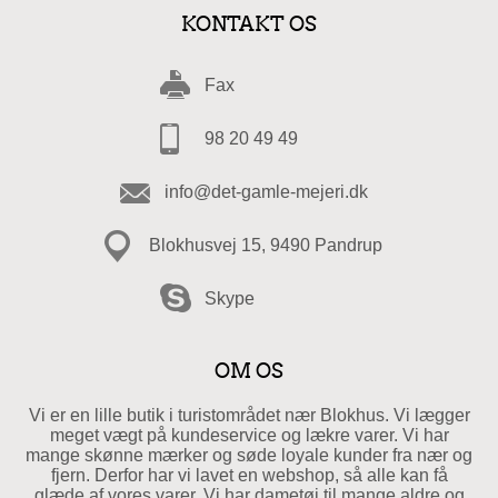
KONTAKT OS
Fax
98 20 49 49
info@det-gamle-mejeri.dk
Blokhusvej 15, 9490 Pandrup
Skype
OM OS
Vi er en lille butik i turistområdet nær Blokhus. Vi lægger
meget vægt på kundeservice og lækre varer. Vi har
mange skønne mærker og søde loyale kunder fra nær og
fjern. Derfor har vi lavet en webshop, så alle kan få
glæde af vores varer. Vi har dametøj til mange aldre og