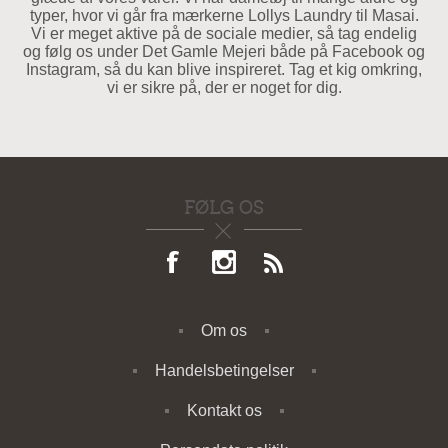
typer, hvor vi går fra mærkerne Lollys Laundry til Masai.
Vi er meget aktive på de sociale medier, så tag endelig
og følg os under Det Gamle Mejeri både på Facebook og
Instagram, så du kan blive inspireret. Tag et kig omkring,
vi er sikre på, der er noget for dig.
FØLG OS
Om os
Handelsbetingelser
Kontakt os