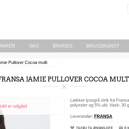
AKKER
SKO
BRANDS
BRUGSKUNST
mie Pullover Cocoa multi
FRANSA JAMIE PULLOVER COCOA MULT
Lækker lysegrå strik fra Fransa
polyester og 5% uld. Vask: 30 g
dukt er udgået
Leverandør:
FRANSA
TILFØJ TIL ØNSKELISTE
E-