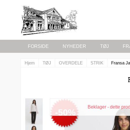
FORSIDE
NYHEDER
TØJ
FR
Hjem
TØJ
OVERDELE
STRIK
Fransa Ja
Beklager - dette pro
-50%