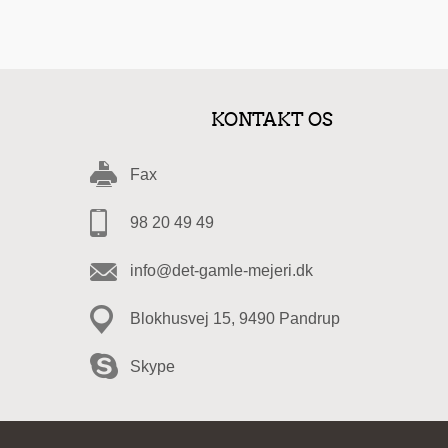
KONTAKT OS
Fax
98 20 49 49
info@det-gamle-mejeri.dk
Blokhusvej 15, 9490 Pandrup
Skype