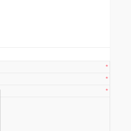
*
*
*
*