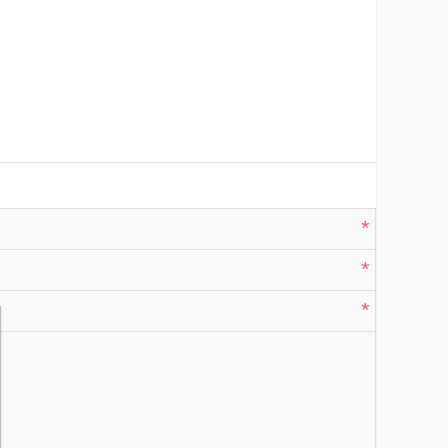
*
*
*
*