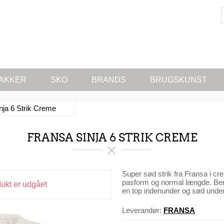
AKKER
SKO
BRANDS
BRUGSKUNST
nja 6 Strik Creme
FRANSA SINJA 6 STRIK CREME
Super sød strik fra Fransa i c
pasform og normal længde. Bem
dukt er udgået
en top indenunder og sød under
Leverandør:
FRANSA