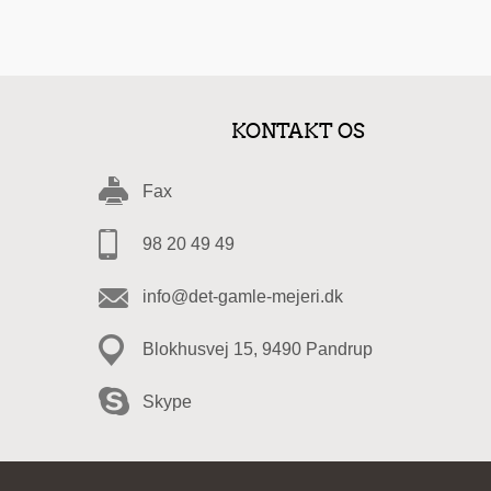
KONTAKT OS
Fax
98 20 49 49
info@det-gamle-mejeri.dk
Blokhusvej 15, 9490 Pandrup
Skype