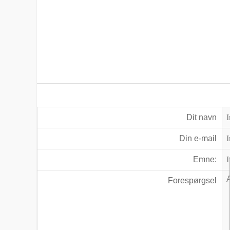
Dit navn
Din e-mail
Emne:
Forespørgsel