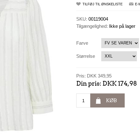
TILFØJ TIL ØNSKELISTE
E-
SKU:
00119004
Tilgængelighed:
Ikke på lager
Farve
Størrelse
Pris:
DKK 349,95
Din pris:
DKK 174,98
KØB