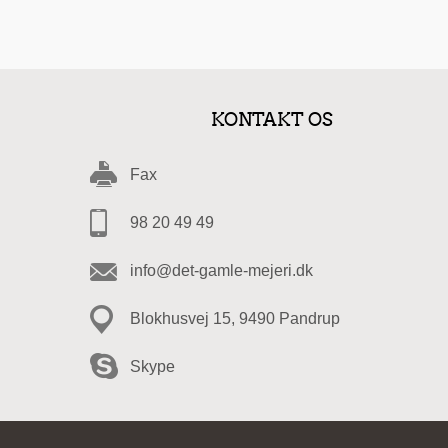
KONTAKT OS
Fax
98 20 49 49
info@det-gamle-mejeri.dk
Blokhusvej 15, 9490 Pandrup
Skype