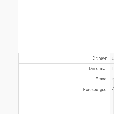
Dit navn
Din e-mail
Emne:
Forespørgsel