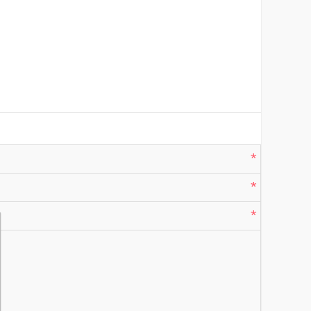
*
*
*
*