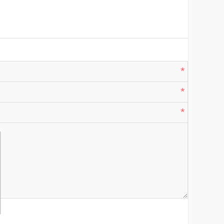
*
*
*
*