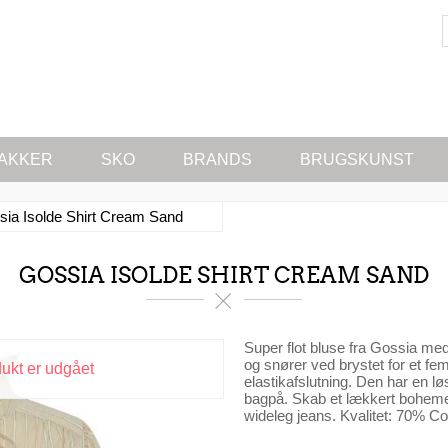
AKKER
SKO
BRANDS
BRUGSKUNST
sia Isolde Shirt Cream Sand
GOSSIA ISOLDE SHIRT CREAM SAND
Super flot bluse fra Gossia me
og snører ved brystet for et f
dukt er udgået
elastikafslutning. Den har en l
bagpå. Skab et lækkert boheme 
wideleg jeans. Kvalitet: 70% C