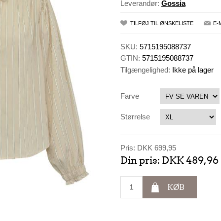
Leverandør:
Gossia
TILFØJ TIL ØNSKELISTE
E-
SKU:
5715195088737
GTIN:
5715195088737
Tilgængelighed:
Ikke på lager
Farve
Størrelse
Pris:
DKK 699,95
Din pris:
DKK 489,96
KØB