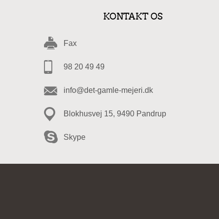
KONTAKT OS
Fax
98 20 49 49
info@det-gamle-mejeri.dk
Blokhusvej 15, 9490 Pandrup
Skype