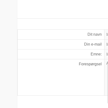
Dit navn
Din e-mail
Emne:
Forespørgsel