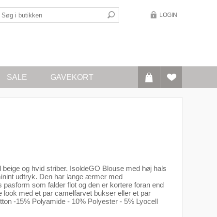
LOGIN
SALE
GAVEKORT
d beige og hvid striber. IsoldeGO Blouse med høj hals
eminint udtryk. Den har lange ærmer med
øs pasform som falder flot og den er kortere foran end
look med et par camelfarvet bukser eller et par
otton -15% Polyamide - 10% Polyester - 5% Lyocell