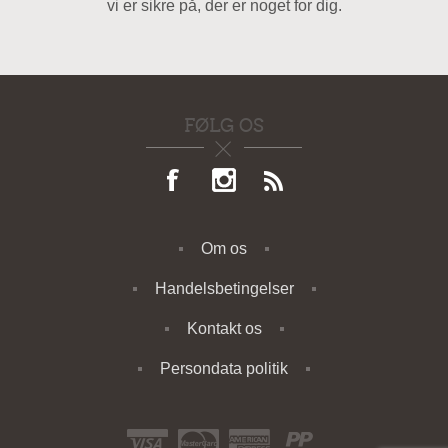
vi er sikre på, der er noget for dig.
FØLG OS
Om os
Handelsbetingelser
Kontakt os
Persondata politik