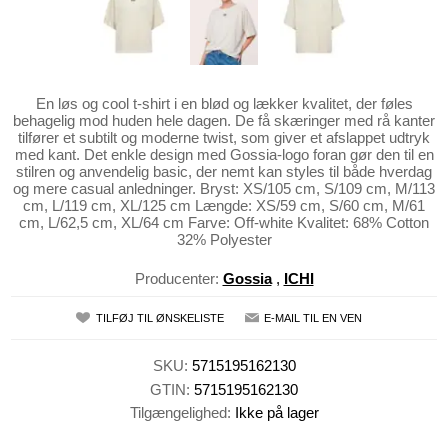
En løs og cool t-shirt i en blød og lækker kvalitet, der føles
behagelig mod huden hele dagen. De få skæringer med rå kanter
tilfører et subtilt og moderne twist, som giver et afslappet udtryk
med kant. Det enkle design med Gossia-logo foran gør den til en
stilren og anvendelig basic, der nemt kan styles til både hverdag
og mere casual anledninger. Bryst: XS/105 cm, S/109 cm, M/113
cm, L/119 cm, XL/125 cm Længde: XS/59 cm, S/60 cm, M/61
cm, L/62,5 cm, XL/64 cm Farve: Off-white Kvalitet: 68% Cotton
32% Polyester
Producenter:
Gossia
,
ICHI
TILFØJ TIL ØNSKELISTE
E-MAIL TIL EN VEN
SKU:
5715195162130
GTIN:
5715195162130
Tilgængelighed:
Ikke på lager