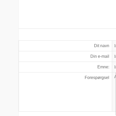
Dit navn
Din e-mail
Emne:
Forespørgsel