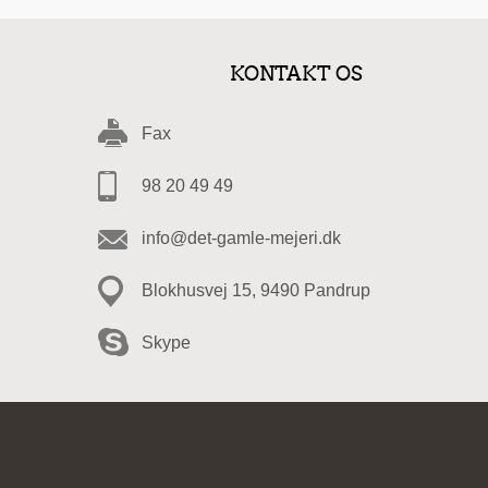
KONTAKT OS
Fax
98 20 49 49
info@det-gamle-mejeri.dk
Blokhusvej 15, 9490 Pandrup
Skype