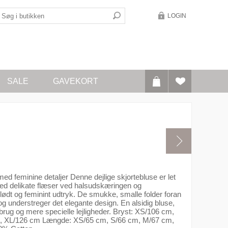
LOGIN
SALE
GAVEKORT
med feminine detaljer Denne dejlige skjortebluse er let
t med delikate flæser ved halsudskæringen og
blødt og feminint udtryk. De smukke, smalle folder foran
e og understreger det elegante design. En alsidig bluse,
sbrug og mere specielle lejligheder. Bryst: XS/106 cm,
, XL/126 cm Længde: XS/65 cm, S/66 cm, M/67 cm,