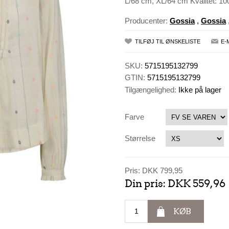
L/68 cm, XL/64 cm Kvalitet: 1
Producenter:
Gossia
,
Gossia
TILFØJ TIL ØNSKELISTE
E-
SKU:
5715195132799
GTIN:
5715195132799
Tilgængelighed:
Ikke på lager
Farve
Størrelse
Pris:
DKK 799,95
Din pris:
DKK 559,96
KØB