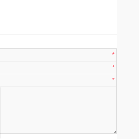
*
*
*
*