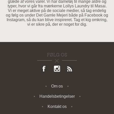
glæde af vores varer. Vi har dametøj til mange aldre og
typer, hvor vi går fra mærkerne Lollys Laundry til Masai.
Vi er meget aktive på de sociale medier, så tag endelig
og følg os under Det Gamle Mejeri både på Facebook og
Instagram, så du kan blive inspireret. Tag et kig omkring,
vi er sikre på, der er noget for dig.
FØLG OS
Om os
Handelsbetingelser
Kontakt os