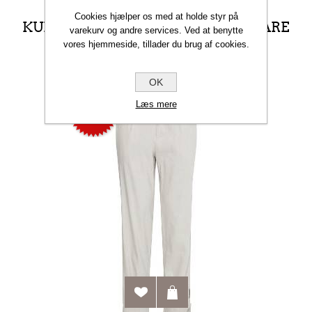
Cookies hjælper os med at holde styr på
KUNDER DER HAR KØBT DENNE VARE
varekurv og andre services. Ved at benytte
KØBTE OGSÅ
vores hjemmeside, tillader du brug af cookies.
OK
Læs mere
-30%