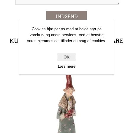
INDSEND
Cookies hjælper os med at holde styr på
varekurv og andre services. Ved at benytte
KUNDER DER HAR KØBT DENNE VARE
vores hjemmeside, tillader du brug af cookies.
KØBTE OGSÅ
OK
Læs mere