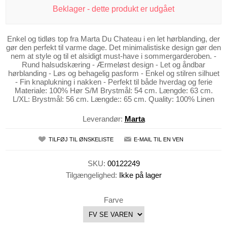
Beklager - dette produkt er udgået
Enkel og tidløs top fra Marta Du Chateau i en let hørblanding, der
gør den perfekt til varme dage. Det minimalistiske design gør den
nem at style og til et alsidigt must-have i sommergarderoben. -
Rund halsudskæring - Ærmeløst design - Let og åndbar
hørblanding - Løs og behagelig pasform - Enkel og stilren silhuet
- Fin knaplukning i nakken - Perfekt til både hverdag og ferie
Materiale: 100% Hør S/M Brystmål: 54 cm. Længde: 63 cm.
L/XL: Brystmål: 56 cm. Længde:: 65 cm. Quality: 100% Linen
Leverandør:
Marta
TILFØJ TIL ØNSKELISTE
E-MAIL TIL EN VEN
SKU:
00122249
Tilgængelighed:
Ikke på lager
Farve