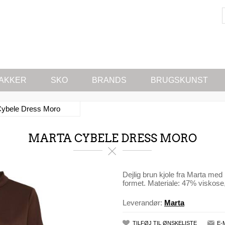
AKKER
SKO
BRANDS
BRUGSKUNST
Cybele Dress Moro
MARTA CYBELE DRESS MORO
Dejlig brun kjole fra Marta me
formet. Materiale: 47% viskose
Leverandør:
Marta
TILFØJ TIL ØNSKELISTE
E-