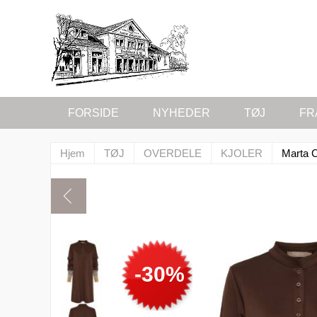
FORSIDE
NYHEDER
TØJ
FR
Hjem
TØJ
OVERDELE
KJOLER
Marta 
-30%