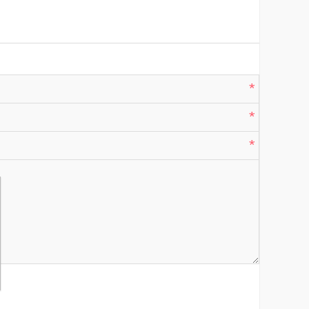
*
*
*
*