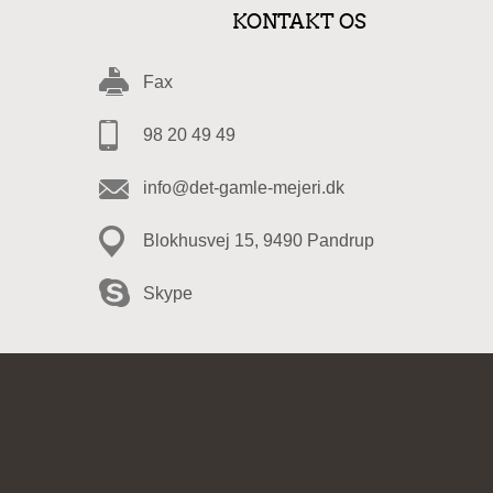
KONTAKT OS
Fax
98 20 49 49
info@det-gamle-mejeri.dk
Blokhusvej 15, 9490 Pandrup
Skype