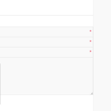
*
*
*
*