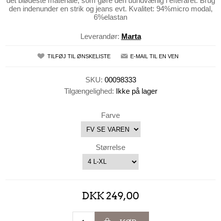
det blødeste materiale, som gøre den uundværlig i efteråret. Brug
den indenunder en strik og jeans evt. Kvalitet: 94%micro modal,
6%elastan
Leverandør:
Marta
TILFØJ TIL ØNSKELISTE
E-MAIL TIL EN VEN
SKU:
00098333
Tilgængelighed:
Ikke på lager
Farve
Størrelse
DKK 249,00