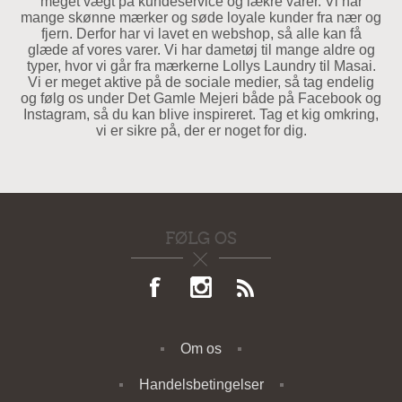
meget vægt på kundeservice og lækre varer. Vi har
mange skønne mærker og søde loyale kunder fra nær og
fjern. Derfor har vi lavet en webshop, så alle kan få
glæde af vores varer. Vi har dametøj til mange aldre og
typer, hvor vi går fra mærkerne Lollys Laundry til Masai.
Vi er meget aktive på de sociale medier, så tag endelig
og følg os under Det Gamle Mejeri både på Facebook og
Instagram, så du kan blive inspireret. Tag et kig omkring,
vi er sikre på, der er noget for dig.
FØLG OS
Om os
Handelsbetingelser