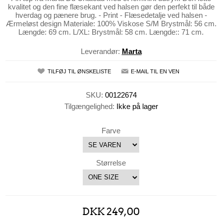
kvalitet og den fine flæsekant ved halsen gør den perfekt til både
hverdag og pænere brug. - Print - Flæsedetalje ved halsen -
Ærmeløst design Materiale: 100% Viskose S/M Brystmål: 56 cm.
Længde: 69 cm. L/XL: Brystmål: 58 cm. Længde:: 71 cm.
Leverandør:
Marta
TILFØJ TIL ØNSKELISTE
E-MAIL TIL EN VEN
SKU:
00122674
Tilgængelighed:
Ikke på lager
Farve
Størrelse
DKK 249,00