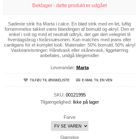
Beklager - dette produkt er udgået
Sødeste strik fra Marta i calce. En blød strik med en let, luftig
fornemmelse takket være blandingen af bomuld og akryl. Den er
enkel i snit og med et neutralt udtryk, der gør den velegnet til
hverdagsbrug i forårssæsonen. Kan matches med jeans eller
cardigans for et komplet look. Materialer: 50% bomuld, 50% akryl
Vaskeanvisninger: Håndvask eller skånevask, liggetørring
anbefales, undgå blegemidler
Leverandør:
Marta
TILFØJ TIL ØNSKELISTE
E-MAIL TIL EN VEN
SKU:
00121995
Tilgængelighed:
Ikke på lager
Farve
Størrelse