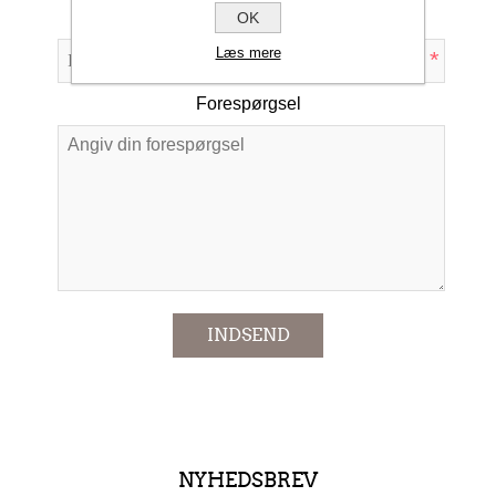
Emne:
OK
Læs mere
*
Forespørgsel
*
INDSEND
NYHEDSBREV