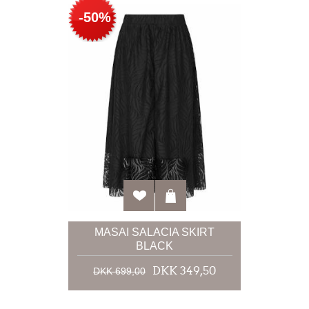
-50%
MASAI SALACIA SKIRT
BLACK
DKK 349,50
DKK 699,00