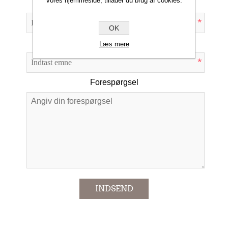
vores hjemmeside, tillader du brug af cookies.
Din e-mail
*
OK
Emne:
Læs mere
*
Forespørgsel
*
INDSEND