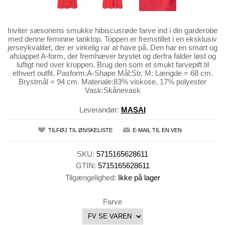
Inviter sæsonens smukke hibiscusrøde farve ind i din garderobe
med denne feminine tanktop. Toppen er fremstillet i en eksklusiv
jerseykvalitet, der er virkelig rar at have på. Den har en smart og
afslappet A-form, der fremhæver brystet og derfra falder løst og
luftigt ned over kroppen. Brug den som et smukt farvepift til
ethvert outfit. Pasform:A-Shape Mål:Str. M: Længde = 68 cm.
Brystmål = 94 cm. Materiale:83% viskose, 17% polyester
Vask:Skånevask
Leverandør:
MASAI
TILFØJ TIL ØNSKELISTE
E-MAIL TIL EN VEN
SKU:
5715165628611
GTIN:
5715165628611
Tilgængelighed:
Ikke på lager
Farve