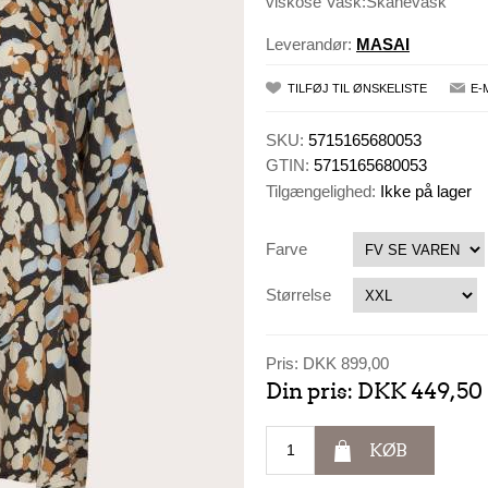
viskose Vask:Skånevask
Leverandør:
MASAI
TILFØJ TIL ØNSKELISTE
E-
SKU:
5715165680053
GTIN:
5715165680053
Tilgængelighed:
Ikke på lager
Farve
Størrelse
Pris:
DKK 899,00
Din pris:
DKK 449,50
KØB