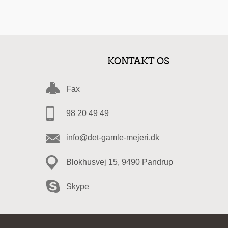
KONTAKT OS
Fax
98 20 49 49
info@det-gamle-mejeri.dk
Blokhusvej 15, 9490 Pandrup
Skype