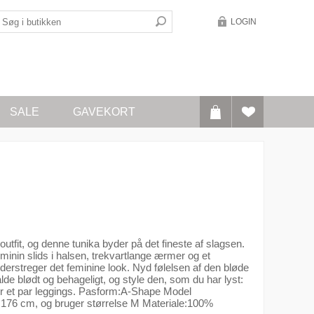
LOGIN
SALE
GAVEKORT
 outfit, og denne tunika byder på det fineste af slagsen.
inin slids i halsen, trekvartlange ærmer og et
nderstreger det feminine look. Nyd følelsen af den bløde
falde blødt og behageligt, og style den, som du har lyst:
ller et par leggings. Pasform:A-Shape Model
 176 cm, og bruger størrelse M Materiale:100%