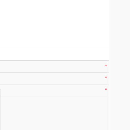
*
*
*
*