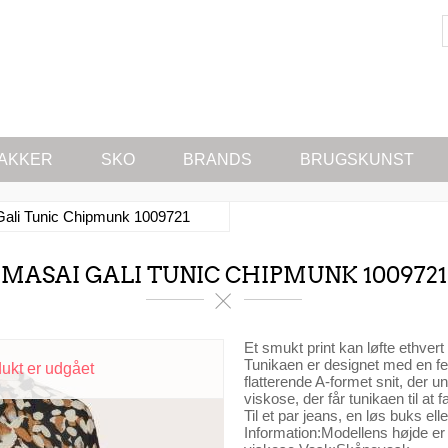
AKKER
SKO
BRANDS
BRUGSKUNST
Gali Tunic Chipmunk 1009721
MASAI GALI TUNIC CHIPMUNK 1009721
Et smukt print kan løfte ethvert
Tunikaen er designet med en fem
dukt er udgået
flatterende A-formet snit, der u
viskose, der får tunikaen til at 
Til et par jeans, en løs buks e
Information:Modellens højde er