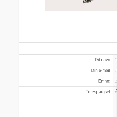
Dit navn
Din e-mail
Emne:
Forespørgsel