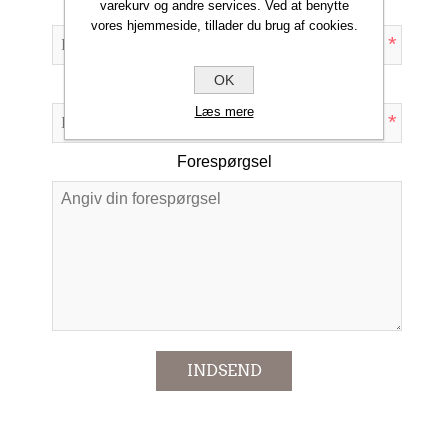
Din e-mail
varekurv og andre services. Ved at benytte
vores hjemmeside, tillader du brug af cookies.
*
OK
Emne:
Læs mere
*
Forespørgsel
*
INDSEND