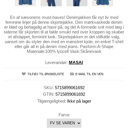
En af sæsonens must-haves! Denimjakken får nyt liv med
feminine linjer på denne skjortejakke. Den mørkvaskede denim
er blød og behagelig at have på, og det A-formede snit med læg i
siderne får skjorten til at falde smukt ned over kroppen og skaber
et afslappet, feminint look. Skjortejakken er det stilfulde valg,
uanset om du styler den med en mønstret kjole, en enkel T-shirt
eller går all in på denim med jeans. Pasform:A-Shape
Materiale:100% lyocell Vask:Skånevask
Leverandør:
MASAI
TILFØJ TIL ØNSKELISTE
E-MAIL TIL EN VEN
SKU:
5715899061692
GTIN:
5715899061692
Tilgængelighed:
Ikke på lager
Farve