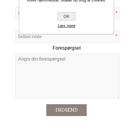
vores hjemmeside, tillader du brug af cookies.
Din e-mail
*
OK
Emne:
Læs mere
*
Forespørgsel
*
INDSEND