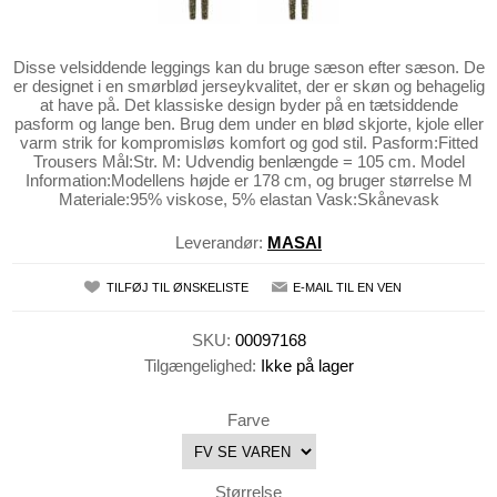
Disse velsiddende leggings kan du bruge sæson efter sæson. De
er designet i en smørblød jerseykvalitet, der er skøn og behagelig
at have på. Det klassiske design byder på en tætsiddende
pasform og lange ben. Brug dem under en blød skjorte, kjole eller
varm strik for kompromisløs komfort og god stil. Pasform:Fitted
Trousers Mål:Str. M: Udvendig benlængde = 105 cm. Model
Information:Modellens højde er 178 cm, og bruger størrelse M
Materiale:95% viskose, 5% elastan Vask:Skånevask
Leverandør:
MASAI
TILFØJ TIL ØNSKELISTE
E-MAIL TIL EN VEN
SKU:
00097168
Tilgængelighed:
Ikke på lager
Farve
Størrelse