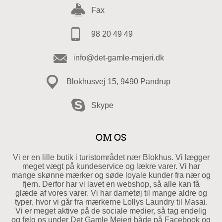
Fax
98 20 49 49
info@det-gamle-mejeri.dk
Blokhusvej 15, 9490 Pandrup
Skype
OM OS
Vi er en lille butik i turistområdet nær Blokhus. Vi lægger
meget vægt på kundeservice og lækre varer. Vi har
mange skønne mærker og søde loyale kunder fra nær og
fjern. Derfor har vi lavet en webshop, så alle kan få
glæde af vores varer. Vi har dametøj til mange aldre og
typer, hvor vi går fra mærkerne Lollys Laundry til Masai.
Vi er meget aktive på de sociale medier, så tag endelig
og følg os under Det Gamle Mejeri både på Facebook og