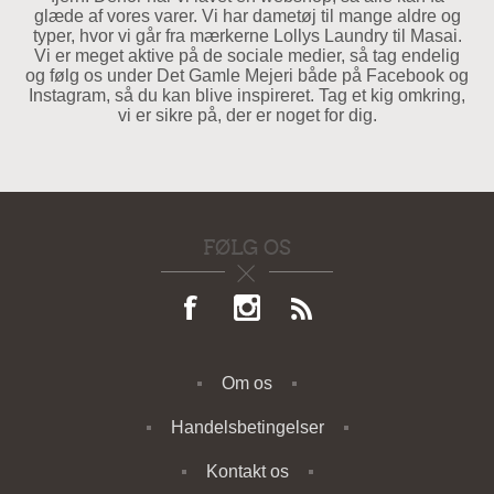
glæde af vores varer. Vi har dametøj til mange aldre og
typer, hvor vi går fra mærkerne Lollys Laundry til Masai.
Vi er meget aktive på de sociale medier, så tag endelig
og følg os under Det Gamle Mejeri både på Facebook og
Instagram, så du kan blive inspireret. Tag et kig omkring,
vi er sikre på, der er noget for dig.
FØLG OS
Om os
Handelsbetingelser
Kontakt os