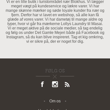
Vi er en lille butik i turistområdet nær Blokhus. Vi lægger
meget vægt på kundeservice og lækre varer. Vi har
mange skønne mærker og søde loyale kunder fra nær og
fjern. Derfor har vi lavet en webshop, så alle kan få
glæde af vores varer. Vi har dametøj til mange aldre og
typer, hvor vi går fra mærkerne Lollys Laundry til Masai.
Vi er meget aktive på de sociale medier, så tag endelig
og følg os under Det Gamle Mejeri både på Facebook og
Instagram, så du kan blive inspireret. Tag et kig omkring,
vi er sikre på, der er noget for dig.
FØLG OS
Om os