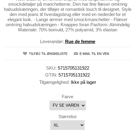
smockdetaljer på manchetterne. Den har fine flæser omkring
halsudskæringen, der tilføjer et romantisk touch til designet. Style
den med jeans til hverdagsbrug eller med en nederdel for et
elegant look. - Lange ærmer med smockmanchetter - Flæser
omkring halsudskæringen - Knappes foran Pasform: Almindelig
Materiale: 70% bomuld, 27% polyamid, 3% elastan
Leverandør:
Rue de femme
TILFØJ TIL ØNSKELISTE
E-MAIL TIL EN VEN
SKU:
5715705131922
GTIN:
5715705131922
Tilgængelighed:
Ikke på lager
Farve
Størrelse