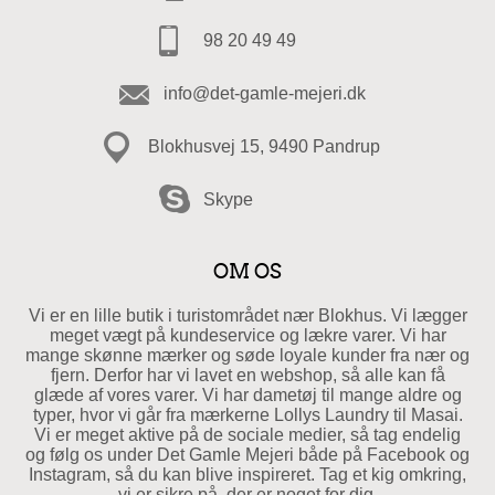
98 20 49 49
info@det-gamle-mejeri.dk
Blokhusvej 15, 9490 Pandrup
Skype
OM OS
Vi er en lille butik i turistområdet nær Blokhus. Vi lægger
meget vægt på kundeservice og lækre varer. Vi har
mange skønne mærker og søde loyale kunder fra nær og
fjern. Derfor har vi lavet en webshop, så alle kan få
glæde af vores varer. Vi har dametøj til mange aldre og
typer, hvor vi går fra mærkerne Lollys Laundry til Masai.
Vi er meget aktive på de sociale medier, så tag endelig
og følg os under Det Gamle Mejeri både på Facebook og
Instagram, så du kan blive inspireret. Tag et kig omkring,
vi er sikre på, der er noget for dig.