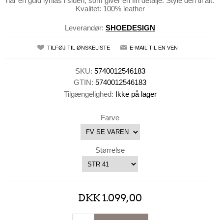
har en guld lynlås i siden, som giver en fin detalje. Style den til alt.
Kvalitet: 100% leather
Leverandør:
SHOEDESIGN
TILFØJ TIL ØNSKELISTE
E-MAIL TIL EN VEN
SKU:
5740012546183
GTIN:
5740012546183
Tilgængelighed:
Ikke på lager
Farve
Størrelse
DKK 1.099,00