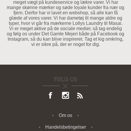
meget vægt på kundeservice og lækre varer. Vi har
mange skønne mærker og søde loyale kunder fra nær og
fjern. Derfor har vi lavet en webshop, så alle kan få
glæde af vores varer. Vi har dametøj til mange aldre og
typer, hvor vi går fra mærkerne Lollys Laundry til Masai.
Vi er meget aktive på de sociale medier, så tag endelig
og følg os under Det Gamle Mejeri både på Facebook og
Instagram, så du kan blive inspireret. Tag et kig omkring,
vi er sikre på, der er noget for dig.
FØLG OS
Om os
Handelsbetingelser