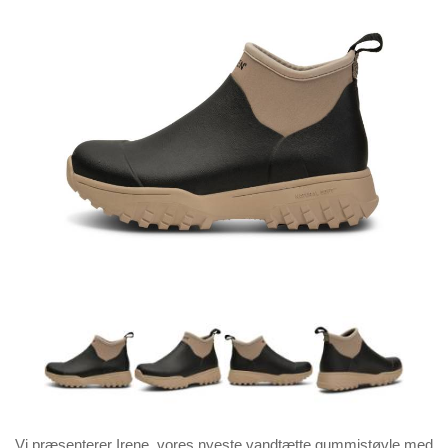
Vi præsenterer Irene, vores nyeste vandtætte gummistøvle med