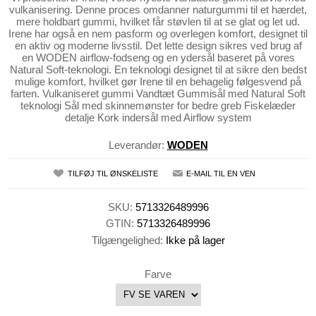
vulkanisering. Denne proces omdanner naturgummi til et hærdet,
mere holdbart gummi, hvilket får støvlen til at se glat og let ud.
Irene har også en nem pasform og overlegen komfort, designet til
en aktiv og moderne livsstil. Det lette design sikres ved brug af
en WODEN airflow-fodseng og en ydersål baseret på vores
Natural Soft-teknologi. En teknologi designet til at sikre den bedst
mulige komfort, hvilket gør Irene til en behagelig følgesvend på
farten. Vulkaniseret gummi Vandtæt Gummisål med Natural Soft
teknologi Sål med skinnemønster for bedre greb Fiskelæder
detalje Kork indersål med Airflow system
Leverandør:
WODEN
TILFØJ TIL ØNSKELISTE
E-MAIL TIL EN VEN
SKU:
5713326489996
GTIN:
5713326489996
Tilgængelighed:
Ikke på lager
Farve